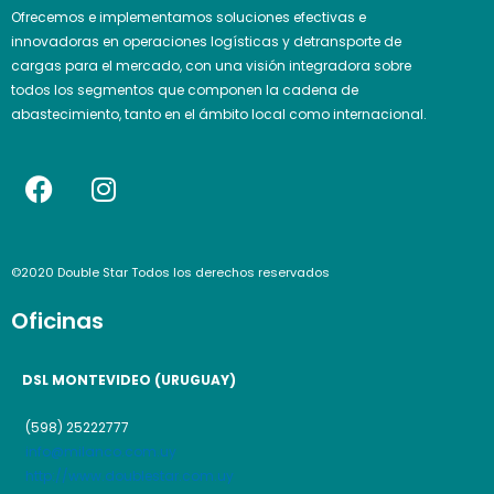
Ofrecemos e implementamos soluciones efectivas e
innovadoras en operaciones logísticas y detransporte de
cargas para el mercado, con una visión integradora sobre
todos los segmentos que componen la cadena de
abastecimiento, tanto en el ámbito local como internacional.
F
I
a
n
c
s
e
t
©2020 Double Star Todos los derechos reservados
b
a
o
g
Oficinas
o
r
k
a
DSL MONTEVIDEO (URUGUAY)
m
(598) 25222777
info@milanco.com.uy
http://www.doublestar.com.uy