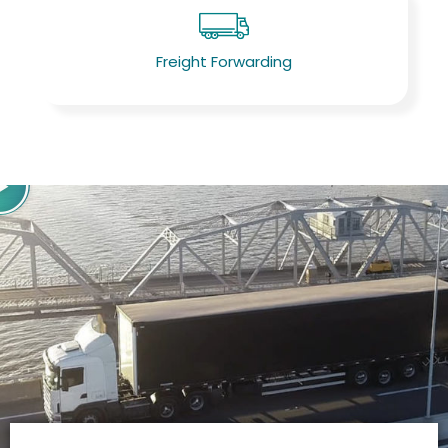
Freight Forwarding
P
l
a
y