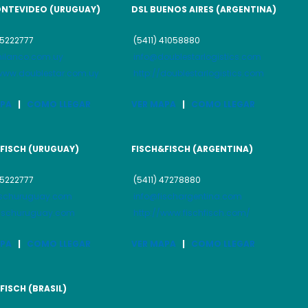
ONTEVIDEO (URUGUAY)
DSL BUENOS AIRES (ARGENTINA)
25222777
(5411) 41058880
ilanco.com.uy
info@doublestarlogistics.com
/www.doublestar.com.uy
http://doublestarlogistics.com
APA
|
COMO LLEGAR
VER MAPA
|
COMO LLEGAR
FISCH (URUGUAY)
FISCH&FISCH (ARGENTINA)
25222777
(5411) 47278880
ischuruguay.com
info@fischargentina.com
/fischuruguay.com
http://www.fischfisch.com/
APA
|
COMO LLEGAR
VER MAPA
|
COMO LLEGAR
FISCH (BRASIL)