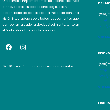
Ofrecemos e implementamos soluciones efectivas
DSL M
e innovadoras en operaciones logísticas y
detransporte de cargas para el mercado, con una
(598) 
visión integradora sobre todos los segmentos que
info@m
componen la cadena de abastecimiento, tanto en
http:/
el ámbito local como internacional.
VER M
F
I
a
n
FISCH&
c
s
e
t
(598) 
©2020 Double Star Todos los derechos reservados
b
a
info@f
o
g
http:/
o
r
k
a
VER M
m
FISCH&