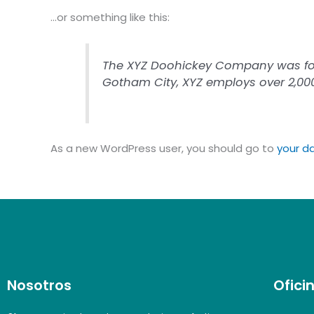
…or something like this:
The XYZ Doohickey Company was found
Gotham City, XYZ employs over 2,00
As a new WordPress user, you should go to
your d
Nosotros
Ofici