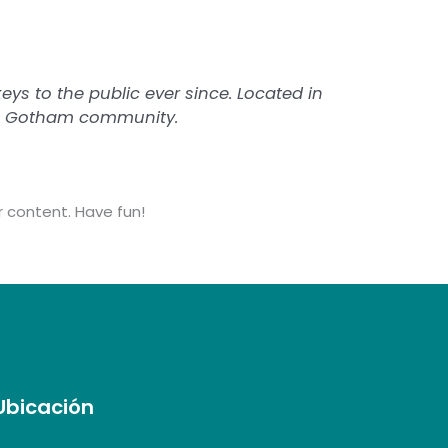
s to the public ever since. Located in
the Gotham community.
 content. Have fun!
Ubicación